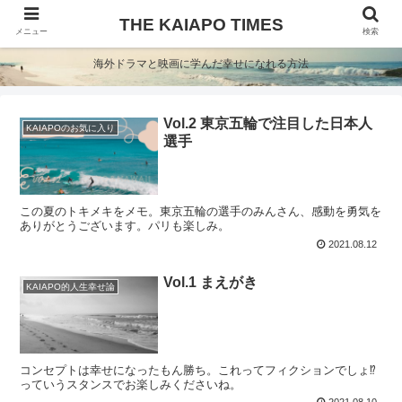
THE KAIAPO TIMES
メニュー
検索
海外ドラマと映画に学んだ幸せになれる方法
Vol.2 東京五輪で注目した日本人
KAIAPOのお気に入り
選手
この夏のトキメキをメモ。東京五輪の選手のみんさん、感動を勇気を
ありがとうございます。パリも楽しみ。
2021.08.12
Vol.1 まえがき
KAIAPO的人生幸せ論
コンセプトは幸せになったもん勝ち。これってフィクションでしょ⁉
っていうスタンスでお楽しみくださいね。