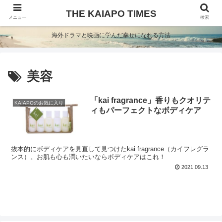
THE KAIAPO TIMES
メニュー
検索
海外ドラマと映画に学んだ幸せになれる方法
美容
「kai fragrance」香りもクオリテ
KAIAPOのお気に入り
ィもパーフェクトなボディケア
抜本的にボディケアを見直して見つけたkai fragrance（カイフレグラ
ンス）。お肌も心も潤いたいならボディケアはこれ！
2021.09.13