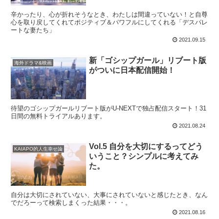
辛かったり、心が折れそうなとき、わたしは間違っていない！と自尊
心を取り戻してくれてポジティブ＆パワフルにしてくれる「デスパレ
ートな妻たち」
2021.09.15
新「ゴシップガール」リブート版
海外ドラマ&映画
がついに日本配信開始！
待望のゴシップガールリブート版がU-NEXTで独占配信スタート！31
日間の無料トライアルあります。
2021.08.24
Vol.5 自分を大切にするってどう
KAIAPO的人生幸せ論
いうこと？シンプルに考えてみ
た。
自分は大切にされていない、大事にされていないと感じたとき、なん
でだろーって検索しまくった結果・・・。
2021.08.16