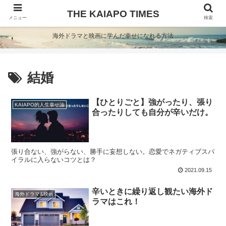
THE KAIAPO TIMES
メニュー
検索
海外ドラマと映画に学んだ幸せになれる方法
結婚
【ひとりごと】強がったり、張り
KAIAPO的人生幸せ論
合ったりしても自分が辛いだけ。
張り合ない、強がらない、勝手に妄想しない。恋愛でネガティブスパ
イラルに入らないコツとは？
2021.09.15
辛いときに繰り返し観たい海外ド
海外ドラマ&映画
ラマはこれ！