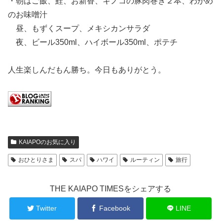
・朝はご飯、鮭、お新香、キノコの豚肉巻き２本、わかめ
のお味噌汁
昼、もずくスープ、メキシカンサラダ
夜、ビール350ml、ハイボール350ml、ポテチ
人生楽しんだもん勝ち。今日もありがとう。
KAIAPOのお気に入り
おひとりさま
スパ
ハワイ
ルーティン
旅行
THE KAIAPO TIMESをシェアする
Twitter
Facebook
LINE